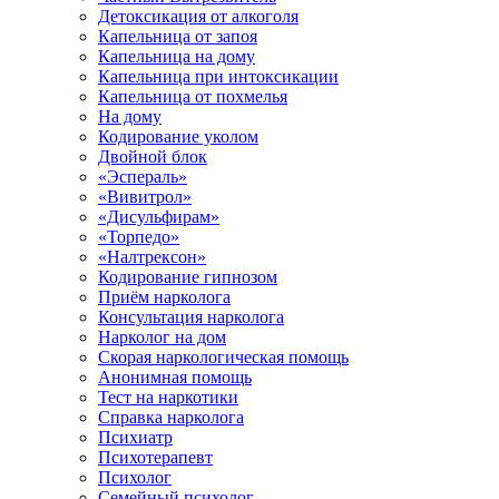
Детоксикация от алкоголя
Капельница от запоя
Капельница на дому
Капельница при интоксикации
Капельница от похмелья
На дому
Кодирование уколом
Двойной блок
«Эспераль»
«Вивитрол»
«Дисульфирам»
«Торпедо»
«Налтрексон»
Кодирование гипнозом
Приём нарколога
Консультация нарколога
Нарколог на дом
Скорая наркологическая помощь
Анонимная помощь
Тест на наркотики
Справка нарколога
Психиатр
Психотерапевт
Психолог
Семейный психолог