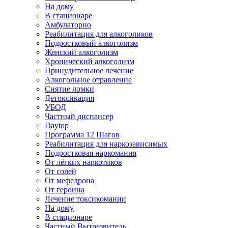
На дому
В стационаре
Амбулаторно
Реабилитация для алкоголиков
Подростковый алкоголизм
Женский алкоголизм
Хронический алкоголизм
Принудительное лечение
Алкогольное отравление
Снятие ломки
Детоксикация
УБОД
Частный диспансер
Daytop
Программа 12 Шагов
Реабилитация для наркозависимых
Подростковая наркомания
От лёгких наркотиков
От солей
От мефедрона
От героина
Лечение токсикомании
На дому
В стационаре
Частный Вытрезвитель